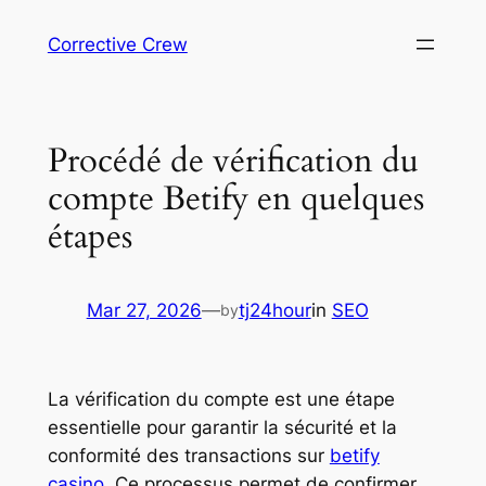
Skip
Corrective Crew
to
content
Procédé de vérification du
compte Betify en quelques
étapes
Mar 27, 2026
—
tj24hour
in
SEO
by
La vérification du compte est une étape
essentielle pour garantir la sécurité et la
conformité des transactions sur
betify
casino
. Ce processus permet de confirmer